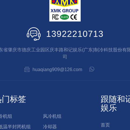
13922210713
东省肇庆市德庆工业园区庆丰路和记娱乐(广东)制冷科技股份有
司
huaqiang909@126.com
热门标签
跟随和
娱乐
冷机组
风冷机组
首页
低温半封闭机组
冷却器