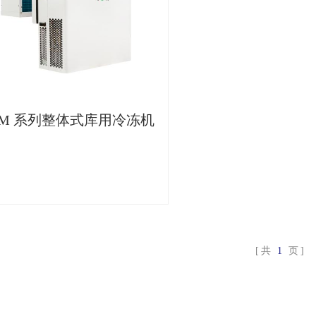
M 系列整体式库用冷冻机
共
1
页