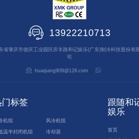
13922210713
东省肇庆市德庆工业园区庆丰路和记娱乐(广东)制冷科技股份有
司
huaqiang909@126.com
热门标签
跟随和
娱乐
冷机组
风冷机组
首页
低温半封闭机组
冷却器